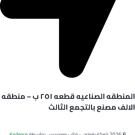
المنطقه الصناعيه قطعه ٢٥١ ب – منطقه
الالف مصنع بالتجمع الثالث
© 2026 شركة بترولين - قالب ووردبريس بواسطة
Kadence